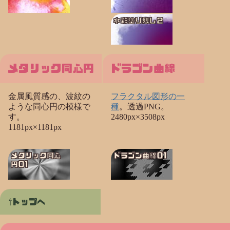
水彩塗り残し２
メタリック同心円
ドラゴン曲線
金属風質感の、波紋の
フラクタル図形の一
ような同心円の模様で
種
。透過PNG。
す。
2480px×3508px
1181px×1181px
メタリック同心
ドラゴン曲線01
円01
トップへ