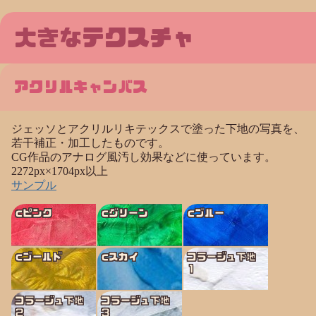
大きなテクスチャ
アクリルキャンバス
ジェッソとアクリルリキテックスで塗った下地の写真を、
若干補正・加工したものです。
CG作品のアナログ風汚し効果などに使っています。
2272px×1704px以上
サンプル
cピンク
cグリーン
cブルー
cゴールド
cスカイ
コラージュ下地
１
コラージュ下地
コラージュ下地
２
３