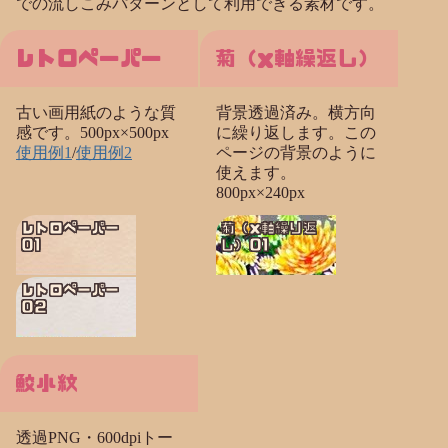
での流しこみパターンとして利用できる素材です。
レトロペーパー
菊（x軸繰返し）
古い画用紙のような質
背景透過済み。横方向
感です。500px×500px
に繰り返します。この
使用例1
/
使用例2
ページの背景のように
使えます。
800px×240px
レトロペーパー
菊（x軸繰り返
01
し）01
レトロペーパー
02
鮫小紋
透過PNG・600dpiトー