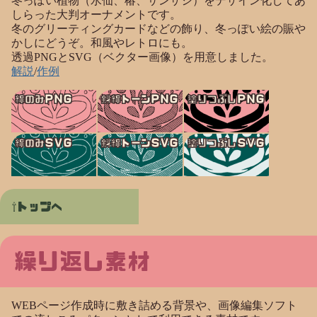
冬っぽい植物（水仙、椿、サンザシ）をデザイン化してあ
しらった大判オーナメントです。
冬のグリーティングカードなどの飾り、冬っぽい絵の賑や
かしにどうぞ。和風やレトロにも。
透過PNGとSVG（ベクター画像）を用意しました。
解説
/
作例
線のみPNG
斜線トーンPNG
塗りつぶしPNG
線のみSVG
斜線トーンSVG
塗りつぶしSVG
トップへ
繰り返し素材
WEBページ作成時に敷き詰める背景や、画像編集ソフト