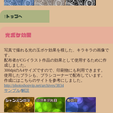
トップへ
光ボケ効果
写真で撮れる光の玉ボケ効果を模した、キラキラの画像で
す。
配布者がCGイラスト作品の効果として使用するために作
成しました。
300dpiのA4サイズですので、印刷物にも利用できます。
使用したブラシも、ブラシコーナーで配布しています。
作成にはこちらのサイトを参考にしました。
http://photoshopvip.net/archives/3834
サンプル
/
解説
シャンパンの泡
幻想木漏れ日
夜の街