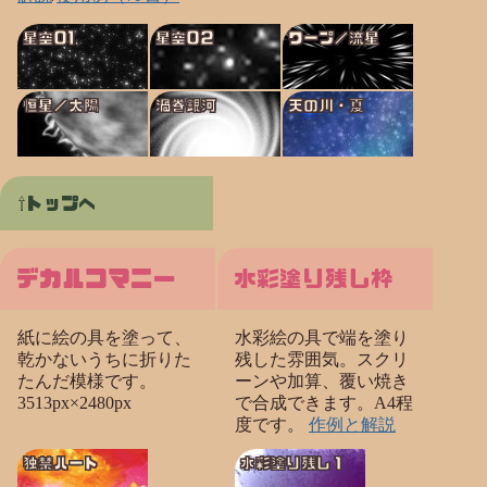
星空01
星空02
ワープ／流星
恒星／太陽
渦巻銀河
天の川・夏
トップへ
デカルコマニー
水彩塗り残し枠
紙に絵の具を塗って、
水彩絵の具で端を塗り
乾かないうちに折りた
残した雰囲気。スクリ
たんだ模様です。
ーンや加算、覆い焼き
3513px×2480px
で合成できます。A4程
度です。
作例と解説
独禁ハート
水彩塗り残し１