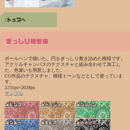
トップへ
ぎっしり維管束
ボールペンで描いた、円をぎっしり敷き詰めた模様です。
アクリルキャンバスのテクスチャと組み合わせて加工し
た、色違いも用意しました。
CG作品のテクスチャ、模様トーンなどとして使っていま
す。
2231px×2028px
サンプル
kピンク
kベージュ
kグリーン
kブルー
kセピア
k白地に黒