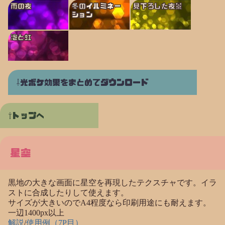
雨の夜
冬のイルミネー
見下ろした夜景
ション
泡と虹
光ボケ効果をまとめてダウンロード
トップへ
星空
黒地の大きな画面に星空を再現したテクスチャです。イラ
ストに合成したりして使えます。
サイズが大きいのでA4程度なら印刷用途にも耐えます。
一辺1400px以上
解説
/
使用例（7P目）