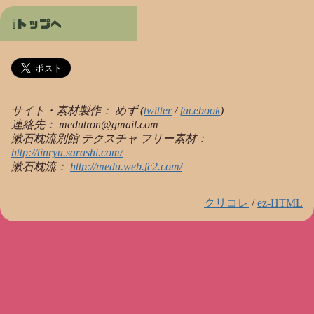
トップへ
サイト・素材製作：
めず
(
twitter
/
facebook
)
連絡先： medutron@gmail.com
漱石枕流別館 テクスチャ フリー素材
：
http://tinryu.sarashi.com/
漱石枕流：
http://medu.web.fc2.com/
クリコレ
/
ez-HTML