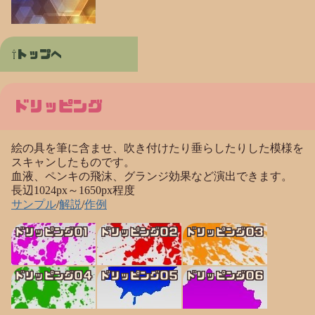
トップへ
ドリッピング
絵の具を筆に含ませ、吹き付けたり垂らしたりした模様を
スキャンしたものです。
血液、ペンキの飛沫、グランジ効果など演出できます。
長辺1024px～1650px程度
サンプル
/
解説
/
作例
ドリッピング01
ドリッピング02
ドリッピング03
ドリッピング04
ドリッピング05
ドリッピング06