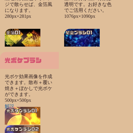
ジで散らせば、金箔風
透明です。お好きな色
になります。
でご活用ください。
280px×281px
1076px×1090px
金箔01
星空ブラシ01
光ボケブラシ
光ボケ効果画像を作成
できます。散布＋覆い
焼き＋ぼかしで光ボケ
ができます。
500px×500px
解説
光ボケブラシ01
光ボケブラシ02