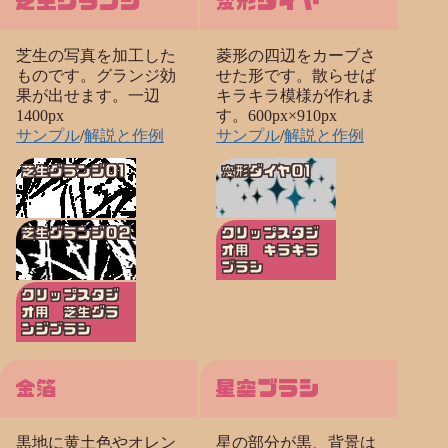
芝生グランジ
変形ダイヤ
芝生の写真を加工した
菱形の四辺をカーブさ
ものです。グランジ効
せた形です。散らせば
果が出せます。一辺
キラキラ模様が作れま
1400px
す。600px×910px
サンプル
/
解説と作例
サンプル
/
解説と作例
芝生グランジ01
変形ダイヤ01
芝生グランジ02
クリップスタジ
オ用 キラキラ
ブラシ
クリップスタジ
オ用 芝生グラ
ンジブラシ
金箔
星空ブラシ
黒地に黄土色やオレン
星の部分が黒、背景は