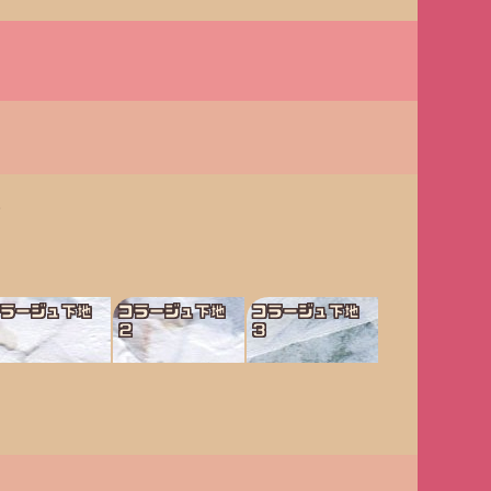
。
コラージュ下地
コラージュ下地
コラージュ下地
１
２
３