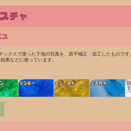
スチャ
バス
テックスで塗った下地の写真を、若干補正・加工したものです
し効果などに使っています。
ン
cブルー
cゴールド
cスカイ