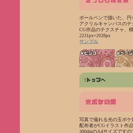
ぎっしり維管束
ボールペンで描いた、円
アクリルキャンバスのテ
CG作品のテクスチャ、
2231px×2028px
サンプル
kピンク
kベージ
トップへ
光ボケ効果
写真で撮れる光の玉ボケ
配布者がCGイラスト作
300dpiのA4サイズで