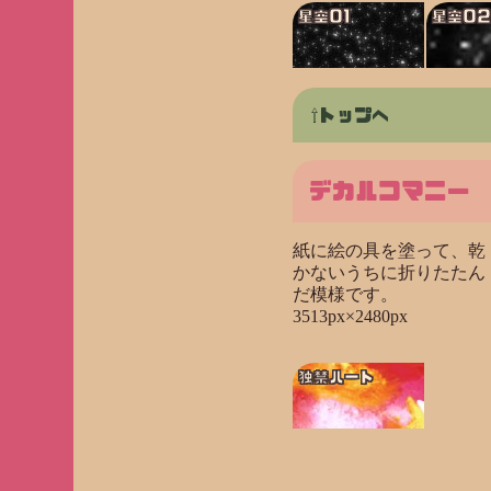
星空01
星空0
トップへ
デカルコマニー
紙に絵の具を塗って、乾
かないうちに折りたたん
だ模様です。
3513px×2480px
独禁ハート