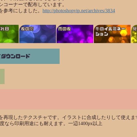
シコーナーで配布しています。
を参考にしました。
http://photoshopvip.net/archives/3834
漏れ日
夜の街
雨の夜
冬のイルミネー
ション
てダウンロード
を再現したテクスチャです。イラストに合成したりして使えま
度なら印刷用途にも耐えます。一辺1400px以上