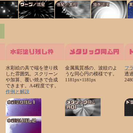
2
ワープ／流星
恒星／太陽
渦巻銀河
水彩塗り残し枠
メタリック同心円
水彩絵の具で端を塗り残
金属風質感の、波紋のよ
フ
した雰囲気。スクリーン
うな同心円の模様です。
透過
や加算、覆い焼きで合成
1181px×1181px
248
できます。A4程度です。
作例と解説
水彩塗り残し１
メタリック同心
ド
円01
水彩塗り残し２