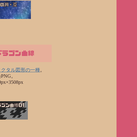
天の川・夏
ドラゴン曲線
ラクタル図形の一種
。
PNG。
0px×3508px
ラゴン曲線01