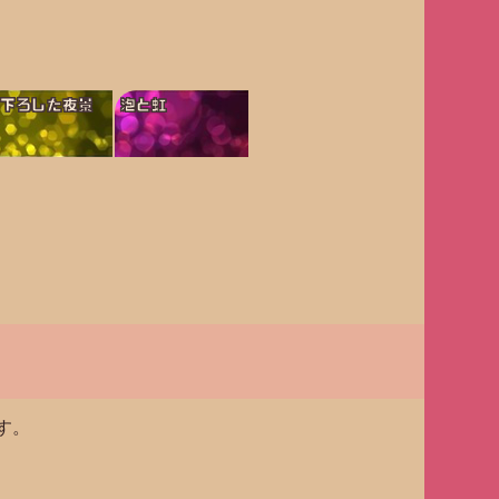
見下ろした夜景
泡と虹
す。