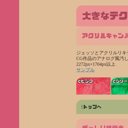
大きなテク
アクリルキャン
ジェッソとアクリルリキ
CG作品のアナログ風汚
2272px×1704px以上
サンプル
cピンク
cグリー
トップへ