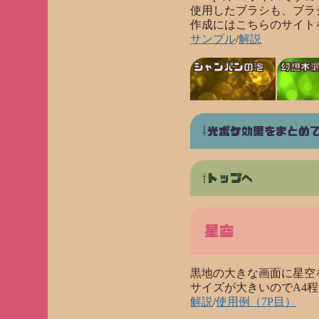
使用したブラシも、ブラ
作成にはこちらのサイト
サンプル
/
解説
シャンパンの泡
幻想木
光ボケ効果をまとめ
トップへ
星空
黒地の大きな画面に星空
サイズが大きいのでA4程
解説
/
使用例（7P目）