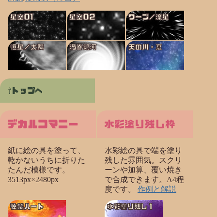
星空01
星空02
ワープ／流星
恒星／太陽
渦巻銀河
天の川・夏
トップへ
デカルコマニー
水彩塗り残し枠
紙に絵の具を塗って、
水彩絵の具で端を塗り
乾かないうちに折りた
残した雰囲気。スクリ
たんだ模様です。
ーンや加算、覆い焼き
3513px×2480px
で合成できます。A4程
度です。
作例と解説
独禁ハート
水彩塗り残し１