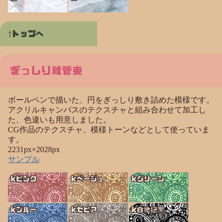
トップへ
ぎっしり維管束
ボールペンで描いた、円をぎっしり敷き詰めた模様です。
アクリルキャンバスのテクスチャと組み合わせて加工し
た、色違いも用意しました。
CG作品のテクスチャ、模様トーンなどとして使っていま
す。
2231px×2028px
サンプル
kピンク
kベージュ
kグリーン
kブルー
kセピア
k白地に黒