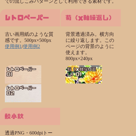
での流しこみパターンとして利用できる素材です。
レトロペーパー
菊（x軸繰返し）
古い画用紙のような質
背景透過済み。横方向
感です。500px×500px
に繰り返します。この
使用例1
/
使用例2
ページの背景のように
使えます。
800px×240px
レトロペーパー
菊（x軸繰り返
01
し）01
レトロペーパー
02
鮫小紋
透過PNG・600dpiトー