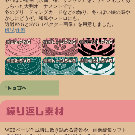
冬っぽい植物（水仙、椿、サンザシ）をデザイン化してあ
しらった大判オーナメントです。
冬のグリーティングカードなどの飾り、冬っぽい絵の賑や
かしにどうぞ。和風やレトロにも。
透過PNGとSVG（ベクター画像）を用意しました。
解説
/
作例
線のみPNG
斜線トーンPNG
塗りつぶしPNG
線のみSVG
斜線トーンSVG
塗りつぶしSVG
トップへ
繰り返し素材
WEBページ作成時に敷き詰める背景や、画像編集ソフト