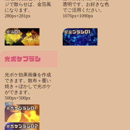
ジで散らせば、金箔風
透明です。お好きな色
になります。
でご活用ください。
280px×281px
1076px×1090px
金箔01
星空ブラシ01
光ボケブラシ
光ボケ効果画像を作成
できます。散布＋覆い
焼き＋ぼかしで光ボケ
ができます。
500px×500px
解説
光ボケブラシ01
光ボケブラシ02