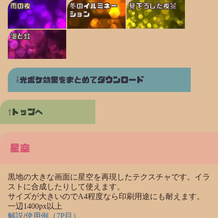
雨の夜
冬のイルミネー
見下ろした夜景
ション
泡と虹
光ボケ効果をまとめてダウンロード
トップへ
星空
黒地の大きな画面に星空を再現したテクスチャです。イラ
ストに合成したりして使えます。
サイズが大きいのでA4程度なら印刷用途にも耐えます。
一辺1400px以上
解説
/
使用例（7P目）