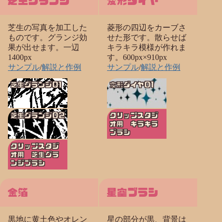
芝生グランジ
変形ダイヤ
芝生の写真を加工した
菱形の四辺をカーブさ
ものです。グランジ効
せた形です。散らせば
果が出せます。一辺
キラキラ模様が作れま
1400px
す。600px×910px
サンプル
/
解説と作例
サンプル
/
解説と作例
芝生グランジ01
変形ダイヤ01
芝生グランジ02
クリップスタジ
オ用 キラキラ
ブラシ
クリップスタジ
オ用 芝生グラ
ンジブラシ
金箔
星空ブラシ
黒地に黄土色やオレン
星の部分が黒、背景は