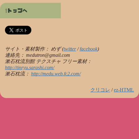
トップへ
サイト・素材製作：
めず
(
twitter
/
facebook
)
連絡先： medutron@gmail.com
漱石枕流別館 テクスチャ フリー素材
：
http://tinryu.sarashi.com/
漱石枕流：
http://medu.web.fc2.com/
クリコレ
/
ez-HTML