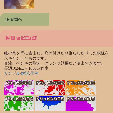
トップへ
ドリッピング
絵の具を筆に含ませ、吹き付けたり垂らしたりした模様を
スキャンしたものです。
血液、ペンキの飛沫、グランジ効果など演出できます。
長辺1024px～1650px程度
サンプル
/
解説
/
作例
ドリッピング01
ドリッピング02
ドリッピング03
ドリッピング04
ドリッピング05
ドリッピング06