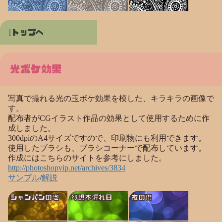
トップへ
光ボケ効果
写真で撮れる光の玉ボケ効果を模した、キラキラの画像で
す。
配布者がCGイラスト作品の効果として使用するために作
成しました。
300dpiのA4サイズですので、印刷物にも利用できます。
使用したブラシも、ブラシコーナーで配布しています。
作成にはこちらのサイトを参考にしました。
http://photoshopvip.net/archives/3834
サンプル
/
解説
シャンパンの泡
幻想木漏れ日
夜の街