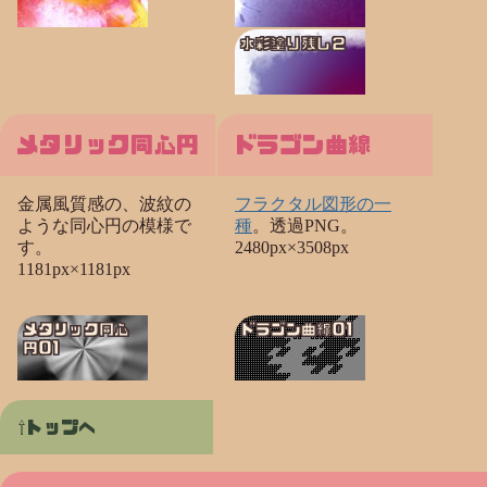
水彩塗り残し２
メタリック同心円
ドラゴン曲線
金属風質感の、波紋の
フラクタル図形の一
ような同心円の模様で
種
。透過PNG。
す。
2480px×3508px
1181px×1181px
メタリック同心
ドラゴン曲線01
円01
トップへ