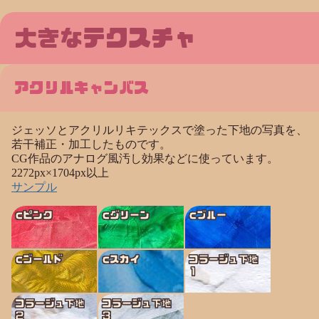
大きなテクスチャ
アクリルキャンバス
ジェッソとアクリルリキテックスで塗った下地の写真を、
若干補正・加工したものです。
CG作品のアナログ風汚し効果などに使っています。
2272px×1704px以上
サンプル
cピンク
cグリーン
cブルー
cゴールド
cスカイ
コラージュ下地
１
コラージュ下地
コラージュ下地
２
３